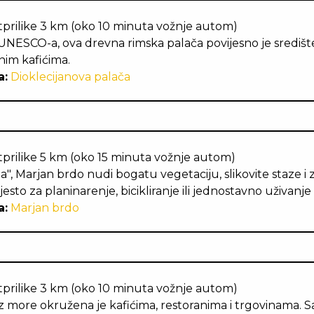
prilike 3 km (oko 10 minuta vožnje autom)
UNESCO-a, ova drevna rimska palača povijesno je središt
nim kafićima.
a:
Dioklecijanova palača
prilike 5 km (oko 15 minuta vožnje autom)
, Marjan brdo nudi bogatu vegetaciju, slikovite staze i z
sto za planinarenje, bicikliranje ili jednostavno uživanje 
a:
Marjan brdo
prilike 3 km (oko 10 minuta vožnje autom)
 more okružena je kafićima, restoranima i trgovinama. Sa