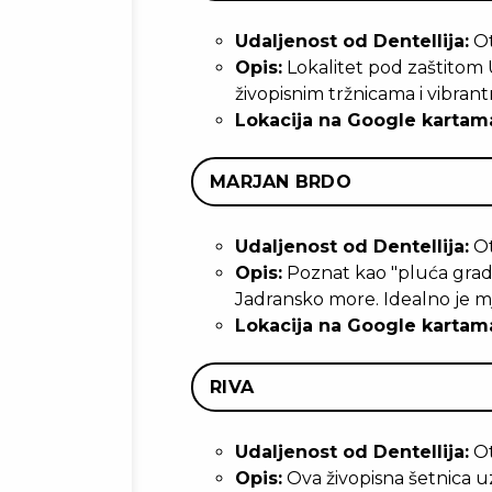
Udaljenost od Dentellija:
Ot
Opis:
Lokalitet pod zaštitom 
živopisnim tržnicama i vibrant
Lokacija na Google kartam
MARJAN BRDO
Udaljenost od Dentellija:
Ot
Opis:
Poznat kao "pluća grada"
Jadransko more. Idealno je mje
Lokacija na Google kartam
RIVA
Udaljenost od Dentellija:
Ot
Opis:
Ova živopisna šetnica uz