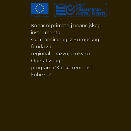
Konačni primatelj financijskog
instrumenta
su-financiranog iz Europskog
fonda za
regionalni razvoj u okviru
Operativnog
programa 'Konkurentnost i
kohezija'.
o1920/videos
ntelli.split/
m.com/dentelli.split/
linkedin.com/company/dentelli-dental-clinic/?originalS