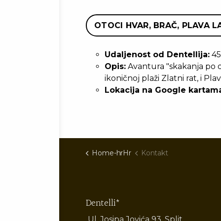
OTOCI HVAR, BRAČ, PLAVA 
Udaljenost od Dentellija:
45
Opis:
Avantura "skakanja po o
ikoničnoj plaži Zlatni rat, i P
Lokacija na Google kartama
Home-hrHr
Kontakt
Dentelli*
Ul. Josipa Jovića 93, Split