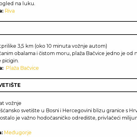
pogled na luku.
a:
Riva
prilike 3,5 km (oko 10 minuta vožnje autom)
anim obalama i čistom moru, plaža Bačvice jedno je od na
 picigin.
a:
Plaža Bačvice
VETIŠTE
sat vožnje
šćansko svetište u Bosni i Hercegovini blizu granice s 
ostalo je važno hodočasničko odredište, privlačeći miliju
:
Međugorje