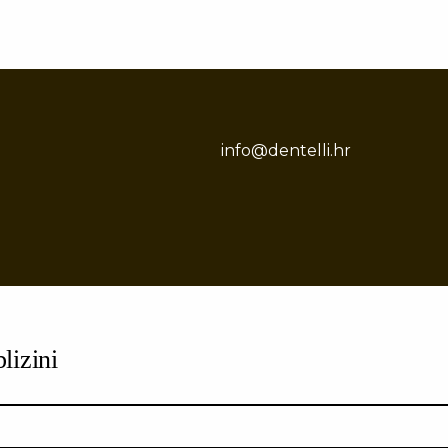
info@dentelli.hr
lizini