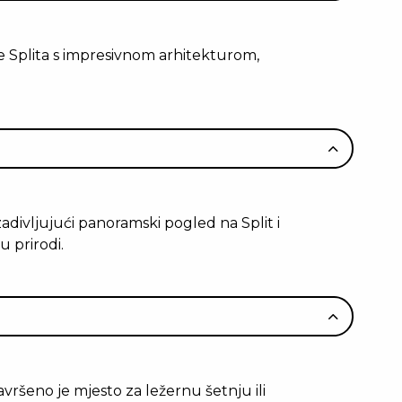
e Splita s impresivnom arhitekturom,
adivljujući panoramski pogled na Split i
u prirodi.
vršeno je mjesto za ležernu šetnju ili