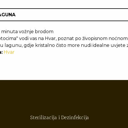
LAGUNA
 minuta vožnje brodom
tocima" vodi vas na Hvar, poznat po živopisnom noćnom 
lavu lagunu, gdje kristalno čisto more nudi idealne uvjete z
:
Hvar
Sterilizacija i Dezinfekcija