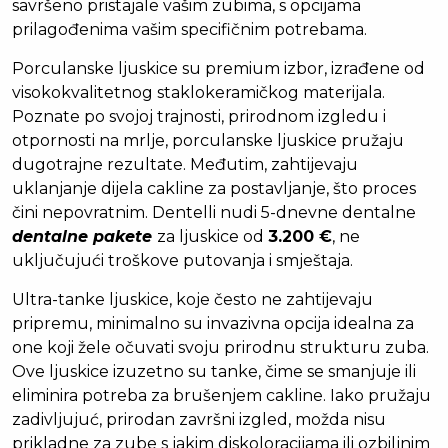
savršeno pristajale vašim zubima, s opcijama
prilagođenima vašim specifičnim potrebama.
Porculanske ljuskice su premium izbor, izrađene od
visokokvalitetnog staklokeramičkog materijala.
Poznate po svojoj trajnosti, prirodnom izgledu i
otpornosti na mrlje, porculanske ljuskice pružaju
dugotrajne rezultate. Međutim, zahtijevaju
uklanjanje dijela cakline za postavljanje, što proces
čini nepovratnim. Dentelli nudi 5-dnevne dentalne
dentalne pakete
za ljuskice od
3.200 €
, ne
uključujući troškove putovanja i smještaja.
Ultra-tanke ljuskice, koje često ne zahtijevaju
pripremu, minimalno su invazivna opcija idealna za
one koji žele očuvati svoju prirodnu strukturu zuba.
Ove ljuskice izuzetno su tanke, čime se smanjuje ili
eliminira potreba za brušenjem cakline. Iako pružaju
zadivljujuć, prirodan završni izgled, možda nisu
prikladne za zube s jakim diskoloracijama ili ozbiljnim